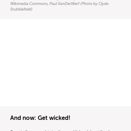
Wikimedia Commons, Paul VanDerWerf /Photo by Clyde
Stubblefield)
And now: Get wicked!