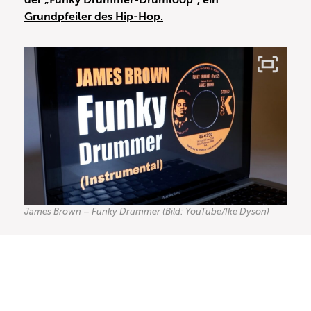
der „Funky Drummer-Drumloop“, ein
Grundpfeiler des Hip-Hop.
James Brown – Funky Drummer (Bild: YouTube/Ike Dyson)