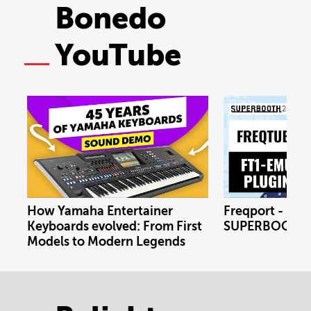
Bonedo
YouTube
How Yamaha Entertainer
Freqport - FT1
Keyboards evolved: From First
SUPERBOOTH 
Models to Modern Legends