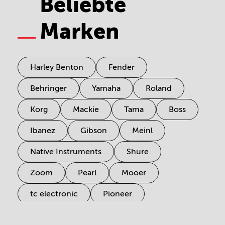
Beliebte
Marken
Harley Benton
Fender
Behringer
Yamaha
Roland
Korg
Mackie
Tama
Boss
Ibanez
Gibson
Meinl
Native Instruments
Shure
Zoom
Pearl
Mooer
tc electronic
Pioneer
Electro Harmonix
Universal Audio