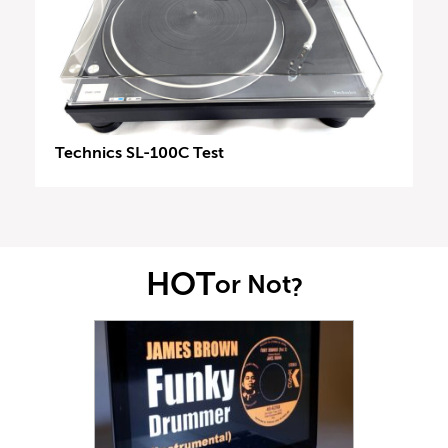
Technics SL-100C Test
HOT
or Not
?