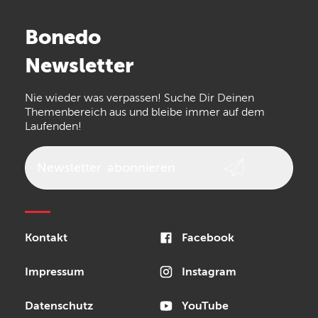
Stairville
Sennheiser
Millenium
Bonedo
Arturia
IK Multimedia
Newsletter
the t.bone
Thomann
Numark
Nie wieder was verpassen! Suche Dir Deinen
Walrus Audio
Epiphone
Themenbereich aus und bleibe immer auf dem
Laufenden!
beyerdynamic
AKG
DW
Vox
AKAI Professional
PRS
Newsletter
abonnieren
Audio-Technica
Presonus
Reloop
Rode
MXR
Kontakt
Facebook
Steinberg
Sonor
Blackstar
Impressum
Instagram
Datenschutz
YouTube