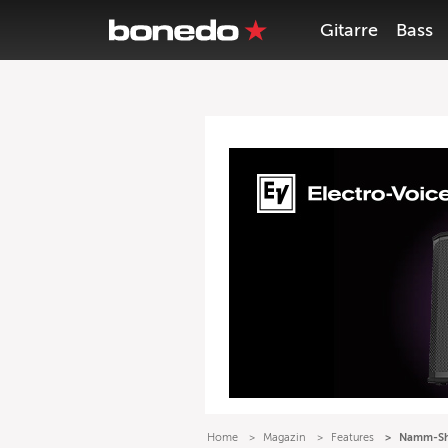
Gitarre
Bass
Home
Magazin
Features
Namm-Sh