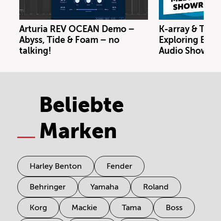
Arturia REV OCEAN Demo –
K-array & Trin
Abyss, Tide & Foam – no
Exploring Berl
talking!
Audio Showro
Beliebte
Marken
Harley Benton
Fender
Behringer
Yamaha
Roland
Korg
Mackie
Tama
Boss