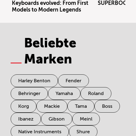
Keyboards evolved: From First
SUPERBOOTH 
Models to Modern Legends
Beliebte
Marken
Harley Benton
Fender
Behringer
Yamaha
Roland
Korg
Mackie
Tama
Boss
Ibanez
Gibson
Meinl
Native Instruments
Shure