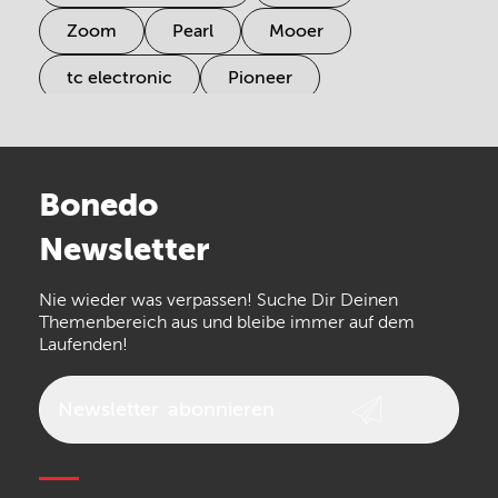
Zoom
Pearl
Mooer
tc electronic
Pioneer
Electro Harmonix
Universal Audio
Stairville
Sennheiser
Millenium
Bonedo
Arturia
IK Multimedia
Newsletter
the t.bone
Thomann
Numark
Nie wieder was verpassen! Suche Dir Deinen
Walrus Audio
Epiphone
Themenbereich aus und bleibe immer auf dem
Laufenden!
beyerdynamic
AKG
DW
Vox
AKAI Professional
PRS
Newsletter
abonnieren
Audio-Technica
Presonus