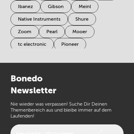
Ibanez
Gibson
Meinl
Native Instruments
Shure
Zoom
Pearl
Mooer
tc electronic
Pioneer
Electro Harmonix
Universal Audio
Stairville
Sennheiser
Millenium
Bonedo
Arturia
IK Multimedia
Newsletter
the t.bone
Thomann
Numark
Nie wieder was verpassen! Suche Dir Deinen
Walrus Audio
Epiphone
Themenbereich aus und bleibe immer auf dem
Laufenden!
beyerdynamic
AKG
DW
Vox
AKAI Professional
PRS
Newsletter
abonnieren