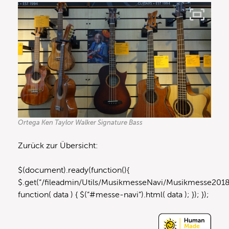
Ortega Ken Taylor Walker Signature Bass
Zurück zur Übersicht:
$(document).ready(function(){
$.get(“/fileadmin/Utils/MusikmesseNavi/Musikmesse2018
function( data ) { $(“#messe-navi”).html( data ); }); });