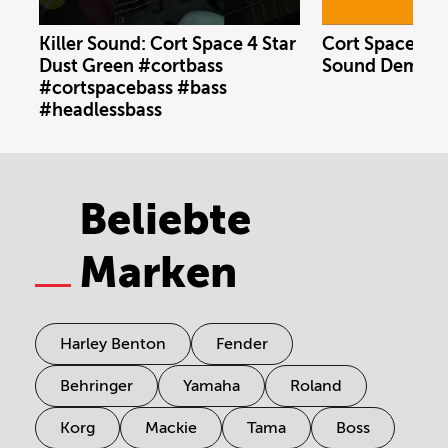
Killer Sound: Cort Space 4 Star
Cort Space 4 S
Dust Green #cortbass
Sound Demo (n
#cortspacebass #bass
#headlessbass
Beliebte
Marken
Harley Benton
Fender
Behringer
Yamaha
Roland
Korg
Mackie
Tama
Boss