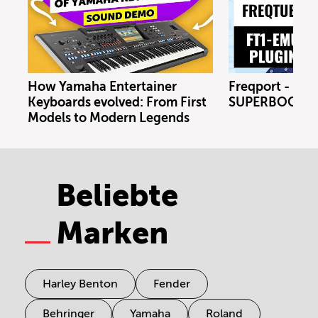
How Yamaha Entertainer
Freqport - FT1
Keyboards evolved: From First
SUPERBOOTH 
Models to Modern Legends
Beliebte
Marken
Harley Benton
Fender
Behringer
Yamaha
Roland