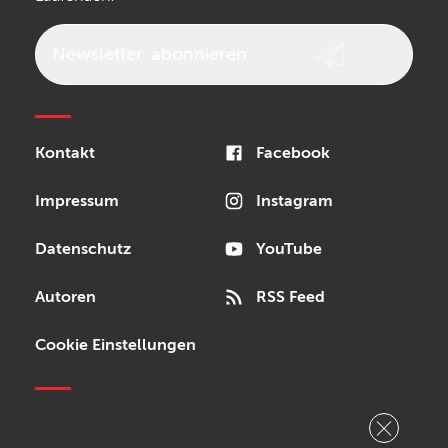
beyerdynamic
AKG
DW
Vox
AKAI Professional
PRS
Newsletter
abonnieren
Audio-Technica
Presonus
Reloop
Rode
MXR
Kontakt
Facebook
Steinberg
Sonor
Blackstar
Impressum
Instagram
Datenschutz
YouTube
Autoren
RSS Feed
Cookie Einstellungen
Copyright © 2026 Bonedo