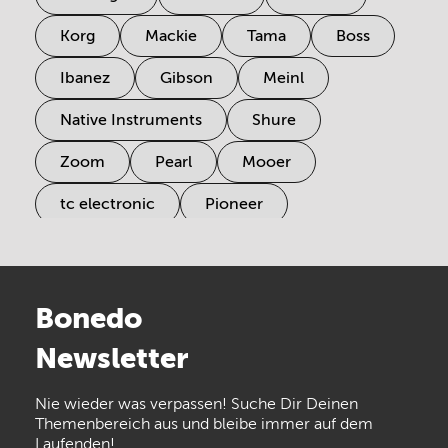
Korg
Mackie
Tama
Boss
Ibanez
Gibson
Meinl
Native Instruments
Shure
Zoom
Pearl
Mooer
tc electronic
Pioneer
Electro Harmonix
Universal Audio
Stairville
Sennheiser
Millenium
Bonedo
Arturia
IK Multimedia
Newsletter
the t.bone
Thomann
Numark
Nie wieder was verpassen! Suche Dir Deinen
Walrus Audio
Epiphone
Themenbereich aus und bleibe immer auf dem
Laufenden!