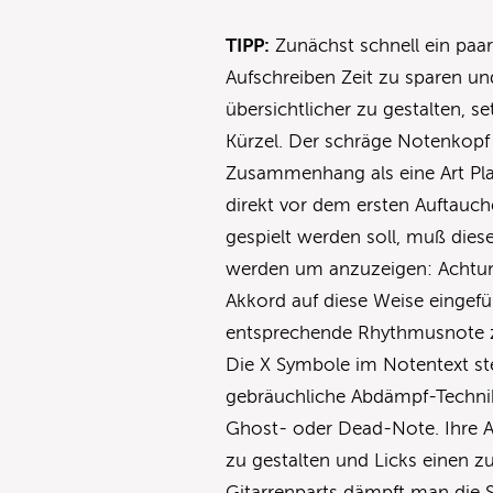
TIPP:
Zunächst schnell ein paa
Aufschreiben Zeit zu sparen un
übersichtlicher zu gestalten, 
Kürzel. Der schräge Notenkopf
Zusammenhang als eine Art Plat
direkt vor dem ersten Auftauc
gespielt werden soll, muß dies
werden um anzuzeigen: Achtung
Akkord auf diese Weise eingef
entsprechende Rhythmusnote z
Die X Symbole im Notentext ste
gebräuchliche Abdämpf-Technik.
Ghost- oder Dead-Note. Ihre A
zu gestalten und Licks einen zu
Gitarrenparts dämpft man die S