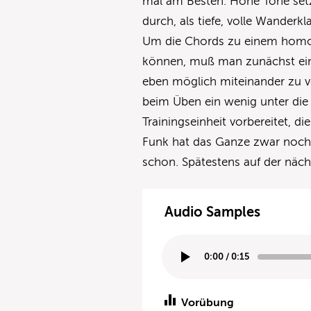
mal am Besten. Höhe Töne set
durch, als tiefe, volle Wander
Um die Chords zu einem hom
können, muß man zunächst einma
eben möglich miteinander zu ve
beim Üben ein wenig unter die 
Trainingseinheit vorbereitet, di
Funk hat das Ganze zwar noch n
schon. Spätestens auf der näch
Audio Samples
0:00
/
0:15
Vorübung