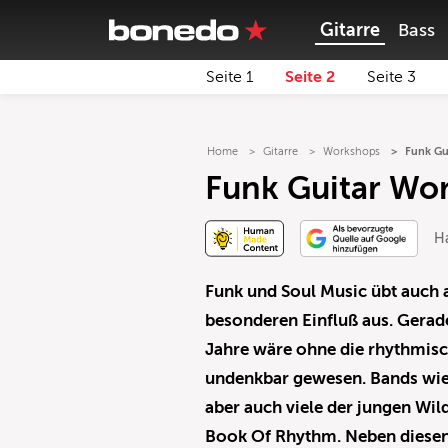
Gitarre
Bass
Seite 1
Seite 2
Seite 3
Home
Gitarre
Workshops
Funk Gu
Funk Guitar Wo
Ha
Funk und Soul Music übt auch a
besonderen Einfluß aus. Gerad
Jahre wäre ohne die rhythmisc
undenkbar gewesen. Bands wie 
aber auch viele der jungen W
Book Of Rhythm. Neben diesen 