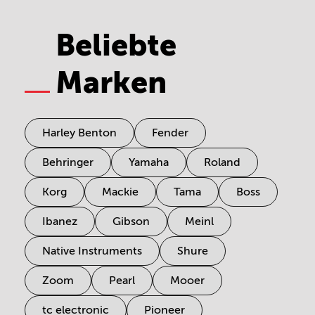
Beliebte
Marken
Harley Benton
Fender
Behringer
Yamaha
Roland
Korg
Mackie
Tama
Boss
Ibanez
Gibson
Meinl
Native Instruments
Shure
Zoom
Pearl
Mooer
tc electronic
Pioneer