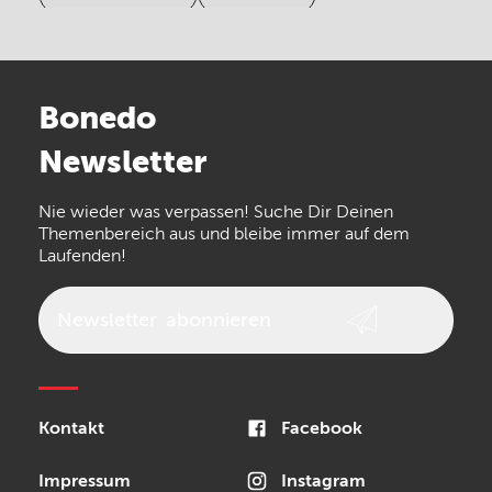
Electro Harmonix
Universal Audio
Stairville
Sennheiser
Millenium
Bonedo
Arturia
IK Multimedia
Newsletter
the t.bone
Thomann
Numark
Nie wieder was verpassen! Suche Dir Deinen
Walrus Audio
Epiphone
Themenbereich aus und bleibe immer auf dem
Laufenden!
beyerdynamic
AKG
DW
Vox
AKAI Professional
PRS
Newsletter
abonnieren
Audio-Technica
Presonus
Reloop
Rode
MXR
Kontakt
Facebook
Steinberg
Sonor
Blackstar
Impressum
Instagram