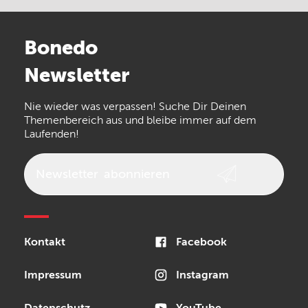
Stairville
Sennheiser
Millenium
Bonedo
Arturia
IK Multimedia
Newsletter
the t.bone
Thomann
Numark
Nie wieder was verpassen! Suche Dir Deinen
Walrus Audio
Epiphone
Themenbereich aus und bleibe immer auf dem
Laufenden!
beyerdynamic
AKG
DW
Vox
AKAI Professional
PRS
Newsletter
abonnieren
Audio-Technica
Presonus
Reloop
Rode
MXR
Kontakt
Facebook
Steinberg
Sonor
Blackstar
Impressum
Instagram
Datenschutz
YouTube