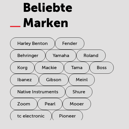
Beliebte
Marken
Harley Benton
Fender
Behringer
Yamaha
Roland
Korg
Mackie
Tama
Boss
Ibanez
Gibson
Meinl
Native Instruments
Shure
Zoom
Pearl
Mooer
tc electronic
Pioneer
Electro Harmonix
Universal Audio