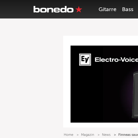
Gitarre
Bass
Home
Magazin
News
Finneas saue