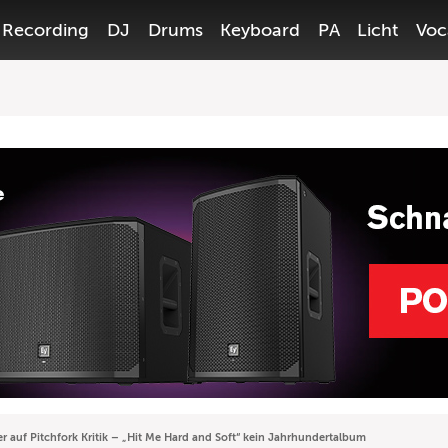
Recording
DJ
Drums
Keyboard
PA
Licht
Voc
r auf Pitchfork Kritik – „Hit Me Hard and Soft“ kein Jahrhundertalbum