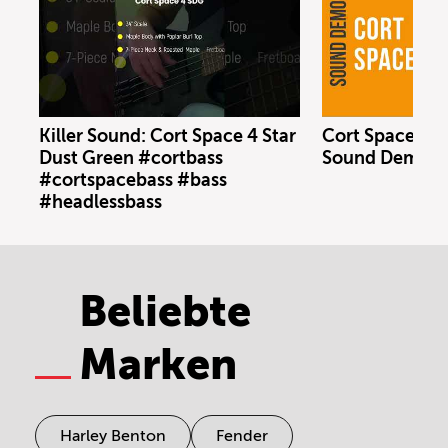
Killer Sound: Cort Space 4 Star
Cort Space 4 S
Dust Green #cortbass
Sound Demo (n
#cortspacebass #bass
#headlessbass
Beliebte
Marken
Harley Benton
Fender