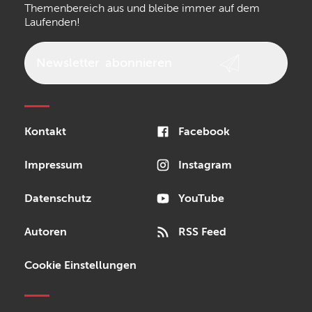
Walrus Audio
Epiphone
Themenbereich aus und bleibe immer auf dem
Laufenden!
beyerdynamic
AKG
DW
Vox
AKAI Professional
PRS
Newsletter
abonnieren
Audio-Technica
Presonus
Reloop
Rode
MXR
Kontakt
Facebook
Steinberg
Sonor
Blackstar
Impressum
Instagram
Datenschutz
YouTube
Autoren
RSS Feed
Cookie Einstellungen