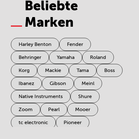
Beliebte
Marken
Harley Benton
Fender
Behringer
Yamaha
Roland
Korg
Mackie
Tama
Boss
Ibanez
Gibson
Meinl
Native Instruments
Shure
Zoom
Pearl
Mooer
tc electronic
Pioneer
Electro Harmonix
Universal Audio