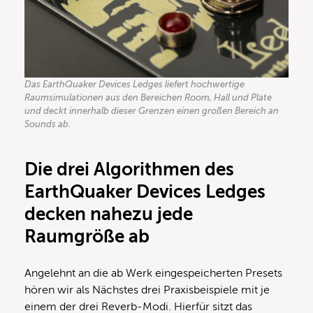
Das EarthQuaker Devices Ledges liefert hochwertige
Raumsimulationen aus den Bereichen Room, Hall und Plate
und deckt innerhalb dieser Grenzen einen großen Bereich an
Sounds ab.
Die drei Algorithmen des
EarthQuaker Devices Ledges
decken nahezu jede
Raumgröße ab
Angelehnt an die ab Werk eingespeicherten Presets
hören wir als Nächstes drei Praxisbeispiele mit je
einem der drei Reverb-Modi. Hierfür sitzt das