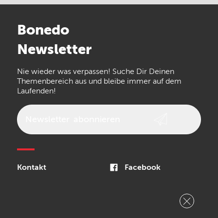
Stairville
Sennheiser
Millenium
Bonedo
Arturia
IK Multimedia
Newsletter
the t.bone
Thomann
Numark
Nie wieder was verpassen! Suche Dir Deinen
Walrus Audio
Epiphone
Themenbereich aus und bleibe immer auf dem
Laufenden!
beyerdynamic
AKG
DW
Vox
AKAI Professional
PRS
Newsletter
abonnieren
Audio-Technica
Presonus
Reloop
Rode
MXR
Kontakt
Facebook
Steinberg
Sonor
Blackstar
Impressum
Instagram
Datenschutz
YouTube