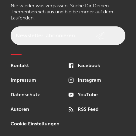
Nie wieder was verpassen! Suche Dir Deinen
Walrus Audio
Epiphone
Themenbereich aus und bleibe immer auf dem
Laufenden!
beyerdynamic
AKG
DW
Vox
AKAI Professional
PRS
Newsletter
abonnieren
Audio-Technica
Presonus
Reloop
Rode
MXR
Kontakt
Facebook
Steinberg
Sonor
Blackstar
Impressum
Instagram
Datenschutz
YouTube
Autoren
RSS Feed
Cookie Einstellungen