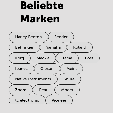
Beliebte
Marken
Harley Benton
Fender
Behringer
Yamaha
Roland
Korg
Mackie
Tama
Boss
Ibanez
Gibson
Meinl
Native Instruments
Shure
Zoom
Pearl
Mooer
tc electronic
Pioneer
Electro Harmonix
Universal Audio