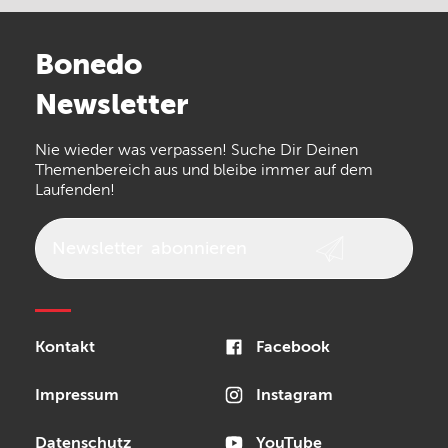
Stairville
Sennheiser
Millenium
Bonedo
Arturia
IK Multimedia
Newsletter
the t.bone
Thomann
Numark
Nie wieder was verpassen! Suche Dir Deinen
Walrus Audio
Epiphone
Themenbereich aus und bleibe immer auf dem
Laufenden!
beyerdynamic
AKG
DW
Vox
AKAI Professional
PRS
Newsletter
abonnieren
Audio-Technica
Presonus
Reloop
Rode
MXR
Kontakt
Facebook
Steinberg
Sonor
Blackstar
Impressum
Instagram
Datenschutz
YouTube