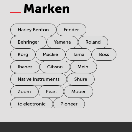
Marken
Harley Benton
Fender
Behringer
Yamaha
Roland
Korg
Mackie
Tama
Boss
Ibanez
Gibson
Meinl
Native Instruments
Shure
Zoom
Pearl
Mooer
tc electronic
Pioneer
Electro Harmonix
Universal Audio
Stairville
Sennheiser
Millenium