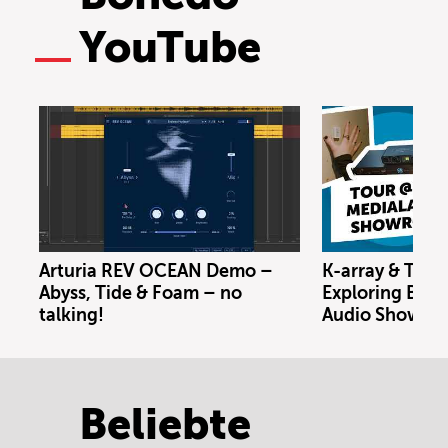
YouTube
Arturia REV OCEAN Demo –
K-array & Trin
Abyss, Tide & Foam – no
Exploring Berl
talking!
Audio Showro
Beliebte