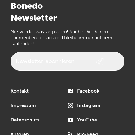
Bonedo
Arturia
IK Multimedia
Newsletter
the t.bone
Thomann
Numark
Nie wieder was verpassen! Suche Dir Deinen
Walrus Audio
Epiphone
Themenbereich aus und bleibe immer auf dem
Laufenden!
beyerdynamic
AKG
DW
Vox
AKAI Professional
PRS
Newsletter
abonnieren
Audio-Technica
Presonus
Reloop
Rode
MXR
Kontakt
Facebook
Steinberg
Sonor
Blackstar
Impressum
Instagram
Datenschutz
YouTube
Autoren
RSS Feed