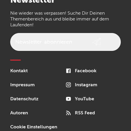
the t.bone
Thomann
Numark
Nie wieder was verpassen! Suche Dir Deinen
Walrus Audio
Epiphone
Themenbereich aus und bleibe immer auf dem
Laufenden!
beyerdynamic
AKG
DW
Vox
AKAI Professional
PRS
Newsletter
abonnieren
Audio-Technica
Presonus
Reloop
Rode
MXR
Kontakt
Facebook
Steinberg
Sonor
Blackstar
Impressum
Instagram
Datenschutz
YouTube
Autoren
RSS Feed
Cookie Einstellungen