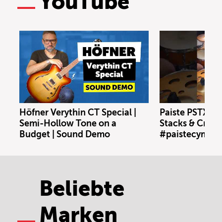
YouTube
Höfner Verythin CT Special |
Paiste PSTX N
Semi-Hollow Tone on a
Stacks & Crash
Budget | Sound Demo
#paistecymbal
Beliebte
Marken