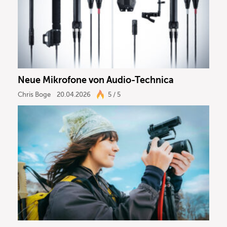
Recording
DJ
Drums
Neue Mikrofone von Audio-Technica
Keyboard
Chris Boge
20.04.2026
5 / 5
PA
Licht
Vocals
Software