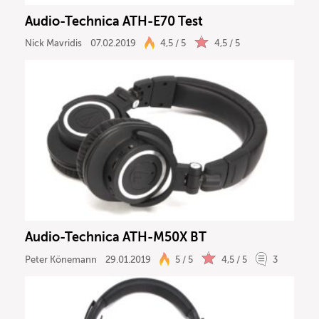
Audio-Technica ATH-E70 Test
Nick Mavridis
07.02.2019
4,5 / 5
4,5 / 5
Audio-Technica ATH-M50X BT
Peter Könemann
29.01.2019
5 / 5
4,5 / 5
3