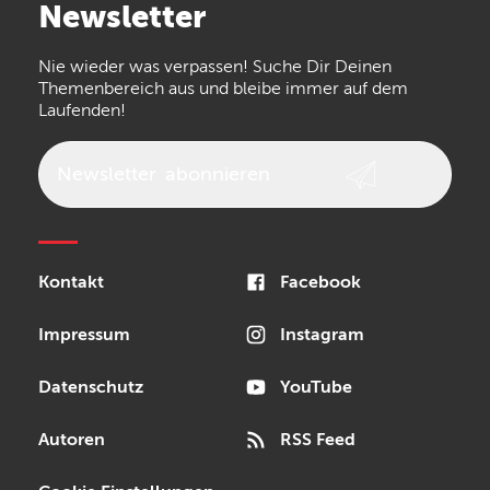
Newsletter
the t.bone
Thomann
Numark
Nie wieder was verpassen! Suche Dir Deinen
Walrus Audio
Epiphone
Themenbereich aus und bleibe immer auf dem
Laufenden!
beyerdynamic
AKG
DW
Vox
AKAI Professional
PRS
Newsletter
abonnieren
Audio-Technica
Presonus
Reloop
Rode
MXR
Kontakt
Facebook
Steinberg
Sonor
Blackstar
Impressum
Instagram
Datenschutz
YouTube
Autoren
RSS Feed