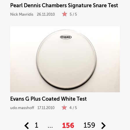
Pearl Dennis Chambers Signature Snare Test
Nick Mavridis
26.11.2010
5 / 5
Evans G Plus Coated White Test
udo.masshoff
17.11.2010
4 / 5
1
…
156
159