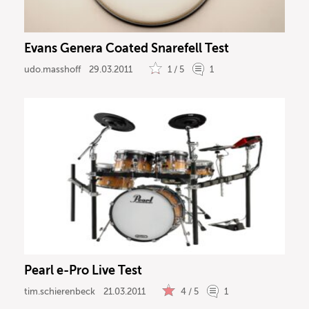
Evans Genera Coated Snarefell Test
udo.masshoff
29.03.2011
1 / 5
1
Pearl e-Pro Live Test
tim.schierenbeck
21.03.2011
4 / 5
1