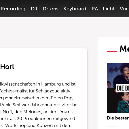
Recording
DJ
Drums
Keyboard
PA
Licht
Voc
Me
 Horl
sikwissenschaften in Hamburg und ist
achjournalist für Schlagzeug aktiv.
en pendeln zwischen den Polen Pop,
unk. Seit vier Jahrzehnten sitzt er bei
 No.1, den Melones, an den Drums.
Die beste
mehr als 20 Produktionen mitgewirkt.
nis: Workshop und Konzert mit dem