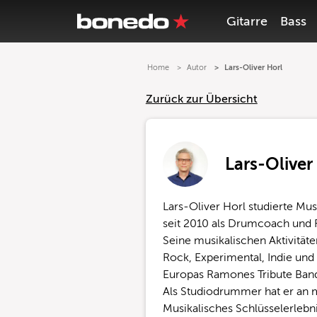
Gitarre
Bass
Home
Autor
Lars-Oliver Horl
Zurück zur Übersicht
Lars-Oliver
Lars-Oliver Horl studierte Mu
seit 2010 als Drumcoach und F
Seine musikalischen Aktivität
Rock, Experimental, Indie und P
Europas Ramones Tribute Band
Als Studiodrummer hat er an 
Musikalisches Schlüsselerleb