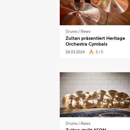
Drums
/
News
Zultan präsentiert Heritage
Orchestra Cymbals
28.03.2024
5 / 5
Drums
/
News