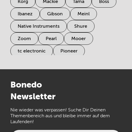
Korg
Mackie
Tama
Boss
Ibanez
Gibson
Meinl
Native Instruments
Shure
Zoom
Pearl
Mooer
tc electronic
Pioneer
Electro Harmonix
Universal Audio
Stairville
Sennheiser
Millenium
Bonedo
Arturia
IK Multimedia
Newsletter
the t.bone
Thomann
Numark
Nie wieder was verpassen! Suche Dir Deinen
Walrus Audio
Epiphone
Themenbereich aus und bleibe immer auf dem
Laufenden!
beyerdynamic
AKG
DW