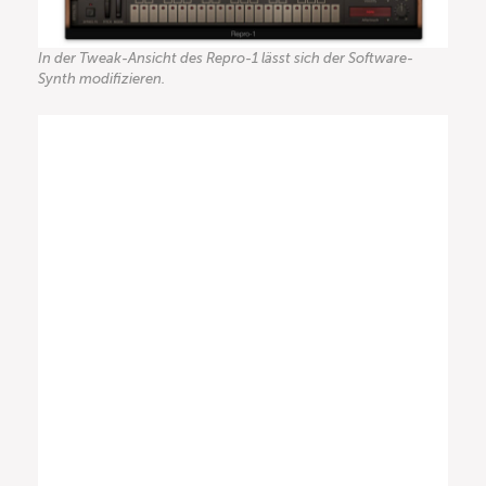
In der Tweak-Ansicht des Repro-1 lässt sich der Software-
Synth modifizieren.