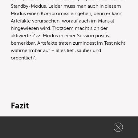
Standby-Modus. Leider muss man auch in diesem
Modus einen Kompromiss eingehen, denn er kann
Artefakte verursachen, worauf auch im Manual
hingewiesen wird. Trotzdem macht sich der
aktivierte Zzz-Modus in einer Session positiv
bemerkbar. Artefakte traten zumindest im Test nicht
wahrnehmbar auf – alles lief „sauber und
ordentlich“.
Fazit
U-He ist es mit dem Repro-1 gelungen das Konzept
und den charaktervollen Sound des Sequential
Circuits Pro One authentisch nachzubilden. Die