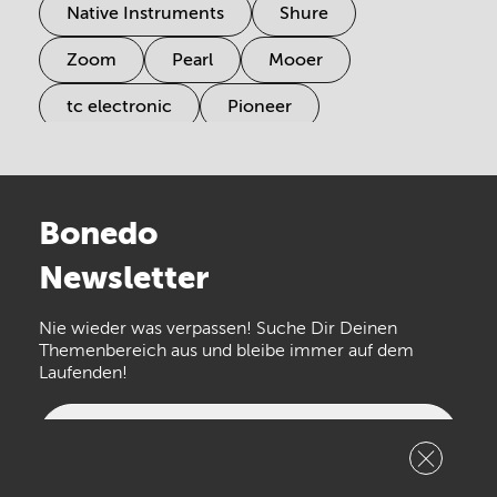
Native Instruments
Shure
Zoom
Pearl
Mooer
tc electronic
Pioneer
Electro Harmonix
Universal Audio
Stairville
Sennheiser
Millenium
Bonedo
Arturia
IK Multimedia
Newsletter
the t.bone
Thomann
Numark
Nie wieder was verpassen! Suche Dir Deinen
Walrus Audio
Epiphone
Themenbereich aus und bleibe immer auf dem
Laufenden!
beyerdynamic
AKG
DW
Vox
AKAI Professional
PRS
Newsletter
abonnieren
Audio-Technica
Presonus