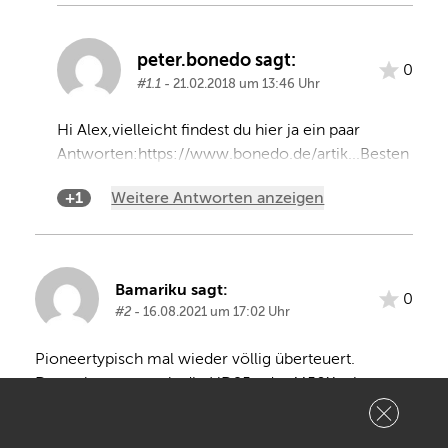
peter.bonedo sagt:
0
#1.1
- 21.02.2018 um 13:46 Uhr
Hi Alex,vielleicht findest du hier ja ein paar 
Antworten:https://www.bonedo.de/artik...Besten 
Gruß
+1
Weitere Antworten anzeigen
#1
Alex Bucher
Antwort auf
von
Antworten
Bamariku sagt:
Melden
0
#2
- 16.08.2021 um 17:02 Uhr
Empfehlen
Pioneertypisch mal wieder völlig überteuert. 
Doppelt so teuer als die HD25 oder M50X, ohne 
dabei doppelt so gut zu sein, im Gegenteil - die 
Vorgänger HDJ1000, 1500 und 2000 haben sich mit 