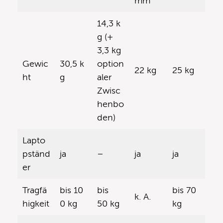
mm
14,3 k
g (+
3,3 kg
Gewic
30,5 k
option
22 kg
25 kg
ht
g
aler
Zwisc
henbo
den)
Lapto
pständ
ja
–
ja
ja
er
Tragfä
bis 10
bis
bis 70
k. A.
higkeit
0 kg
50 kg
kg