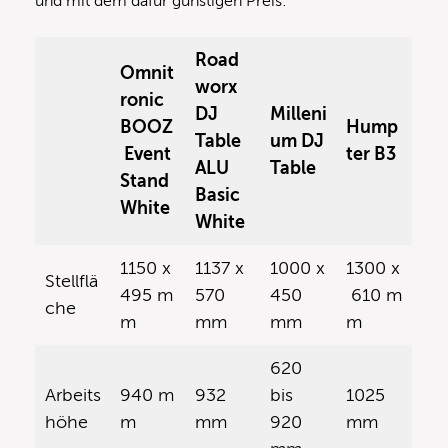
und mit dem dafür günstigen Preis:
Road
Omnit
worx
ronic
DJ
Milleni
BOOZ
Hump
Table
um DJ
Event
ter B3
ALU
Table
Stand
Basic
White
White
1150 x
1137 x
1000 x
1300 x
Stellflä
495 m
570
450
610 m
che
m
mm
mm
m
620
Arbeits
940 m
932
bis
1025
höhe
m
mm
920
mm