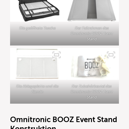
Die geöffnete Tasche
Der Faltrahmen des
Omnitronic BOOZ Event
Stand
Die Ablegeplatte und die
Der Zubehörbeutel des
Blende
Omnitronic BOOZ Event
Stand
Omnitronic BOOZ Event Stand
Konstruktion