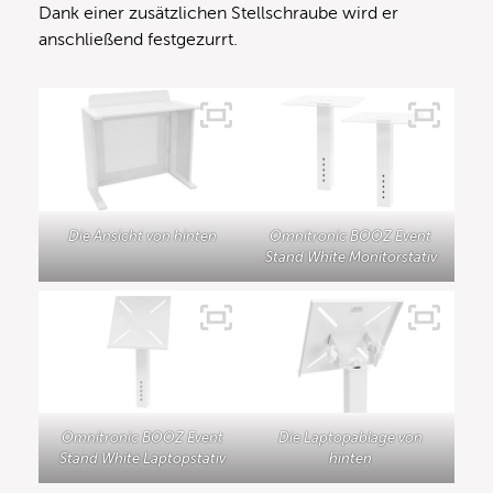
Dank einer zusätzlichen Stellschraube wird er
anschließend festgezurrt.
Die Ansicht von hinten
Omnitronic BOOZ Event
Stand White Monitorstativ
Omnitronic BOOZ Event
Die Laptopablage von
Stand White Laptopstativ
hinten