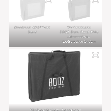
Omnitronic BOOZ Event
Der Omnitronic
Stand
BOOZ Event Stand White
mit montierten
Lautsprecherständern
Mit dieser Tasche wird er getragen