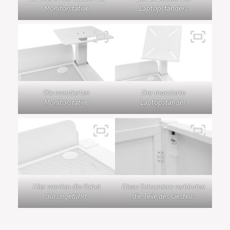
Monitorstative
Laptopständers
Die montierten
Der montierte
Monitorstative
Laptopständer
Hier werden die Kabel
Diese Scharniere verbinden
durchgeführt
die Teile des Gestells