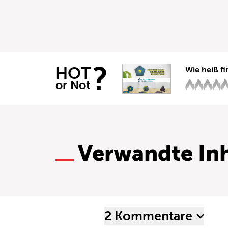
?
HOT
Wie heiß fi
or Not
Verwandte Inh
2 Kommentare