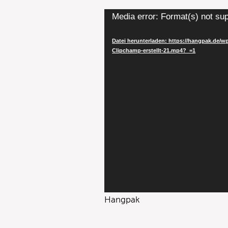
Video-
Media error: Format(s) not sup
Player
Datei herunterladen: https://hangpak.de
Clipchamp-erstellt-21.mp4?_=1
Hangpak