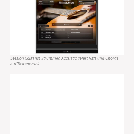
Session Guitarist Strummed Acoustic liefert Riffs und Chords
auf Tastendruck.