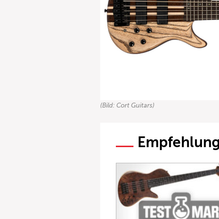
(Bild: Cort Guitars)
Empfehlun