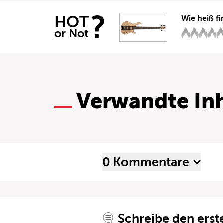
?
HOT
Wie heiß fi
or Not
Verwandte Inh
0 Kommentare
Schreibe den ers