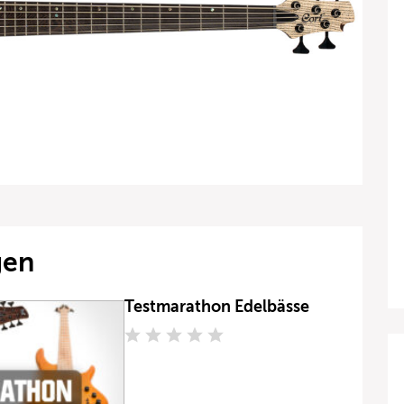
gen
Testmarathon Edelbässe