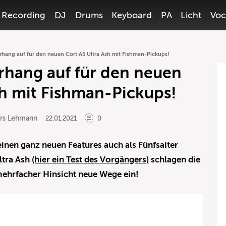
Recording
DJ
Drums
Keyboard
PA
Licht
Voc
hang auf für den neuen Cort A5 Ultra Ash mit Fishman-Pickups!
hang auf für den neuen
sh mit Fishman-Pickups!
ars Lehmann
22.01.2021
0
seinen ganz neuen Features auch als Fünfsaiter
ltra Ash
(hier ein Test des Vorgängers)
schlagen die
mehrfacher Hinsicht neue Wege ein!