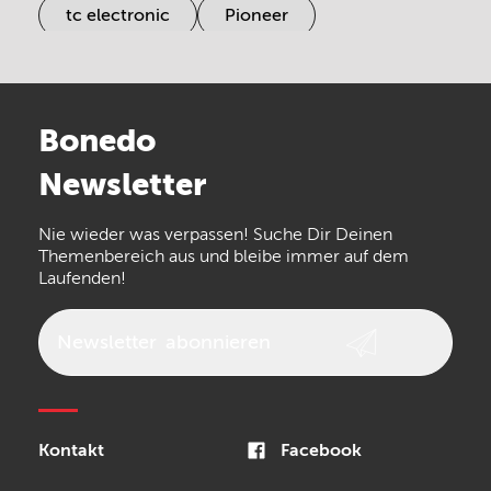
tc electronic
Pioneer
Electro Harmonix
Universal Audio
Stairville
Sennheiser
Millenium
Bonedo
Arturia
IK Multimedia
Newsletter
the t.bone
Thomann
Numark
Nie wieder was verpassen! Suche Dir Deinen
Walrus Audio
Epiphone
Themenbereich aus und bleibe immer auf dem
Laufenden!
beyerdynamic
AKG
DW
Vox
AKAI Professional
PRS
Newsletter
abonnieren
Audio-Technica
Presonus
Reloop
Rode
MXR
Kontakt
Facebook
Steinberg
Sonor
Blackstar