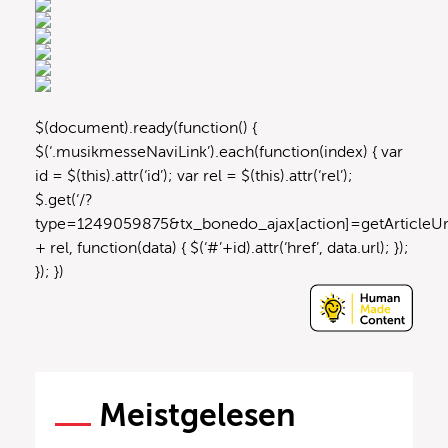
$(document).ready(function() {
$(‘.musikmesseNaviLink’).each(function(index) { var
id = $(this).attr(‘id’); var rel = $(this).attr(‘rel’);
$.get(‘/?
type=1249059875&tx_bonedo_ajax[action]=getArticleUrl
+ rel, function(data) { $(‘#’+id).attr(‘href’, data.url); });
}); })
Meistgelesen