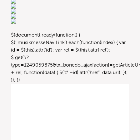
$(document).ready(function() {
$(‘.musikmesseNaviLink’).each(function(index) { var
id = $(this).attr(‘id’); var rel = $(this).attr(‘rel’);
$.get(‘/?
type=1249059875&tx_bonedo_ajax[action]=getArticleUrl
+ rel, function(data) { $(‘#’+id).attr(‘href’, data.url); });
}); })