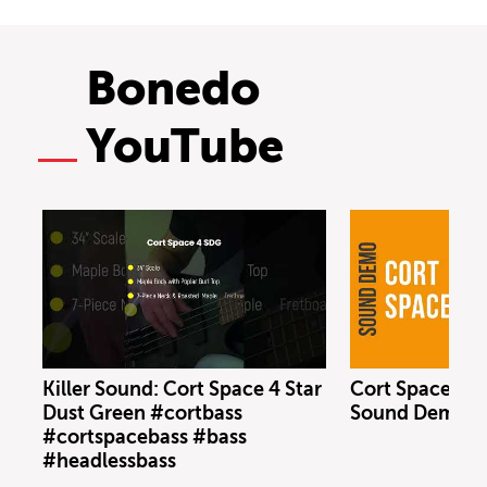
Bonedo
YouTube
Killer Sound: Cort Space 4 Star
Cort Space 4 S
Dust Green #cortbass
Sound Demo (n
#cortspacebass #bass
#headlessbass