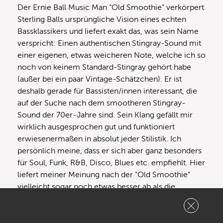
Der Ernie Ball Music Man “Old Smoothie” verkörpert
Sterling Balls ursprüngliche Vision eines echten
Bassklassikers und liefert exakt das, was sein Name
verspricht: Einen authentischen Stingray-Sound mit
einer eigenen, etwas weicheren Note, welche ich so
noch von keinem Standard-Stingray gehört habe
(außer bei ein paar Vintage-Schätzchen). Er ist
deshalb gerade für Bassisten/innen interessant, die
auf der Suche nach dem smootheren Stingray-
Sound der 70er-Jahre sind. Sein Klang gefällt mir
wirklich ausgesprochen gut und funktioniert
erwiesenermaßen in absolut jeder Stilistik. Ich
persönlich meine, dass er sich aber ganz besonders
für Soul, Funk, R&B, Disco, Blues etc. empfiehlt. Hier
liefert meiner Meinung nach der “Old Smoothie”
vielleicht sogar noch etwas besser ab als die
“Stingray Classic”-Serie. Ich bin mir nicht sicher, ob
dies dem etwas milder klingenden Erle-Korpus oder
der überarbeiteten Elektronik bzw. Pickup zu