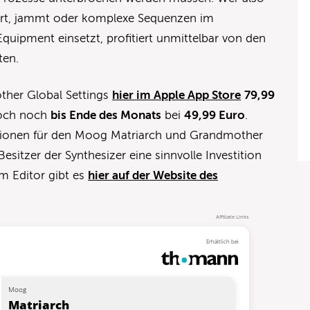
ert, jammt oder komplexe Sequenzen im
uipment einsetzt, profitiert unmittelbar von den
ten.
other Global Settings
hier im Apple App Store
79,99
edoch noch
bis Ende des Monats
bei
49,99 Euro
.
ptionen für den Moog Matriarch und Grandmother
Besitzer der Synthesizer eine sinnvolle Investition
m Editor gibt es
hier auf der Website des
Affiliate Links
Erhältlich bei
Moog
Matriarch