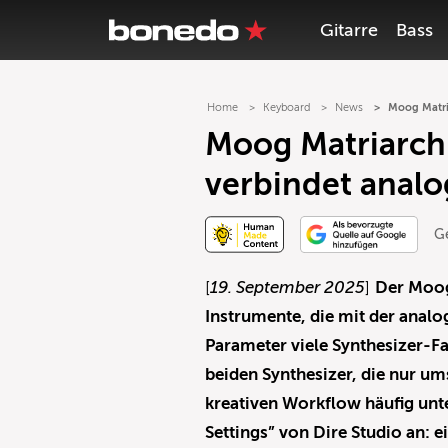
Gitarre
Bass
Home
Keyboard
News
Moog Matri
Moog Matriarch
verbindet analog
G
[
19. September 2025
]
Der Moog
Instrumente, die mit der analo
Parameter viele Synthesizer-Fa
beiden Synthesizer, die nur u
kreativen Workflow häufig unt
Settings” von Dire Studio an: