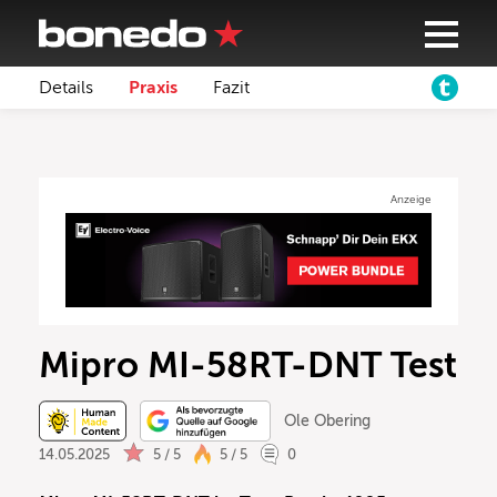
Details
Praxis
Fazit
Anzeige
Mipro MI-58RT-DNT Test
Ole Obering
14.05.2025
5 / 5
5 / 5
0