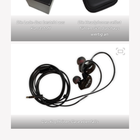
Die Lade-Box besteht aus
Die Headphones selbst
Kunststoff
fühlen sich durchaus
wertig an
Das Kopfhörer-Case ebenfalls