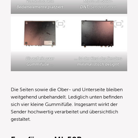
Vorne sind alle
Mipro MI-58RT-
Bedienelemente platziert
DNT,
Sender hinten
Bis auf ein paar
… ist der Rest des Senders
Gummifüße …
minimalistisch designt
Die Seiten sowie die Ober- und Unterseite bleiben
weitgehend unbehandelt. Lediglich unten befinden
sich vier kleine Gummifüße. Insgesamt wirkt der
Sender hochwertig verarbeitet und übersichtlich
gestaltet.