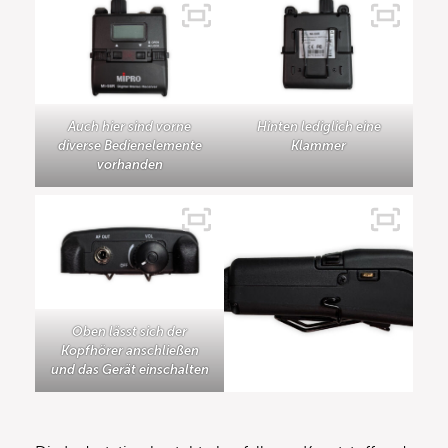
Auch hier sind vorne
Hinten lediglich eine
diverse Bedienelemente
Klammer
vorhanden
Oben lässt sich der
Kopfhörer anschließen
und das Gerät einschalten