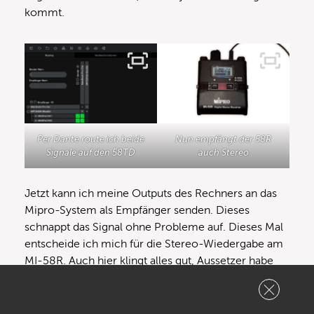
kommt.
Per Dante route ich beide
Nun empfängt der 58R
Signale auf den 58TD
auch Stereo
Jetzt kann ich meine Outputs des Rechners an das
Mipro-System als Empfänger senden. Dieses
schnappt das Signal ohne Probleme auf. Dieses Mal
entscheide ich mich für die Stereo-Wiedergabe am
MI-58R. Auch hier klingt alles gut, Aussetzer habe
ich keine wahrnehmen können. Auch das Stereobild
wird gut differenziert dargestellt. Alle Instrumente
werden detailliert und klar abgebildet.