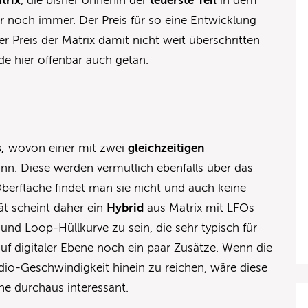
trix
, die bisher ohnehin der
teuerste
Teil
in dem
her noch immer. Der Preis für so eine Entwicklung
er Preis der Matrix damit nicht weit überschritten
e hier offenbar auch getan.
,
wovon einer mit zwei
gleichzeitigen
nn. Diese werden vermutlich ebenfalls über das
Oberfläche findet man sie nicht und auch keine
t scheint daher ein
Hybrid
aus Matrix mit LFOs
 und Loop-Hüllkurve zu sein, die sehr typisch für
 auf digitaler Ebene noch ein paar Zusätze. Wenn die
udio-Geschwindigkeit hinein zu reichen, wäre diese
e durchaus interessant.