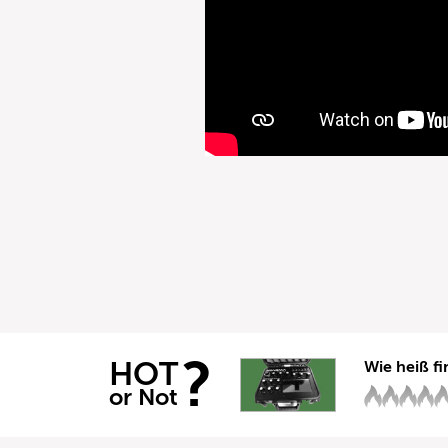
?
HOT
Wie heiß fi
or Not