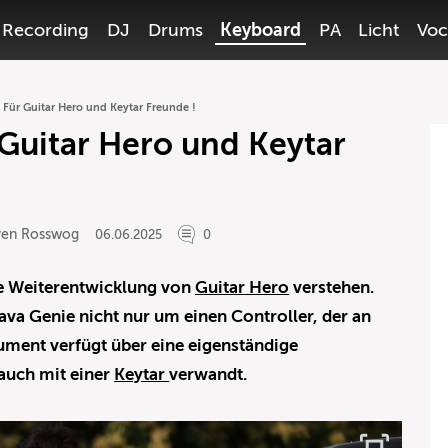
Recording
DJ
Drums
Keyboard
PA
Licht
Voc
 Für Guitar Hero und Keytar Freunde !
 Guitar Hero und Keytar
ven Rosswog
06.06.2025
0
ne Weiterentwicklung von
Guitar Hero
verstehen.
Lava Genie nicht nur um einen Controller, der an
trument verfügt über eine eigenständige
auch mit einer
Keytar
verwandt.