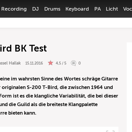
Recording
DJ
Drums
Keyboard
PA
Licht
Voc
ird BK Test
ssel Hallak
15.11.2016
4,5 / 5
0
 eine im wahrsten Sinne des Wortes schräge Gitarre
 originalen S-200 T-Bird, die zwischen 1964 und
rm ist es die klangliche Variabilität, die bei dieser
nd die Guild als die breiteste Klangpalette
rre bieten kann.