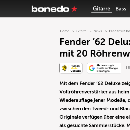
Gitarre
Bass
Home
Gitarre
News
Fender ’62 D
Fender ’62 Del
mit 20 Röhrenw
Ul
Mit dem Fender ’62 Deluxe zei
Vollröhrenverstärker aus heimi
Wiederauflage jener Modelle, 
zwischen den Tweed- und Blac
Originale verfügen über eine e
als gesuchte Sammlerstücke.