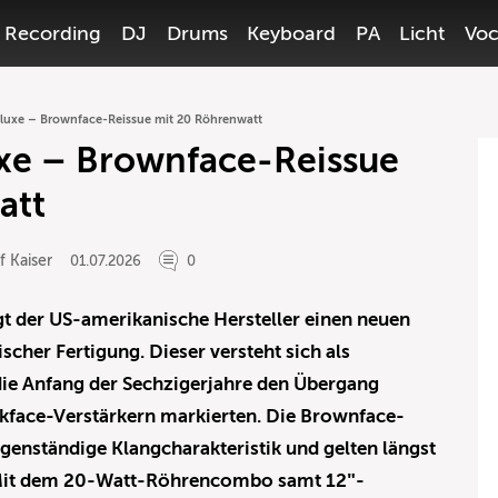
Recording
DJ
Drums
Keyboard
PA
Licht
Voc
eluxe – Brownface-Reissue mit 20 Röhrenwatt
uxe – Brownface-Reissue
att
f Kaiser
01.07.2026
0
gt der US-amerikanische Hersteller einen neuen
scher Fertigung. Dieser versteht sich als
die Anfang der Sechzigerjahre den Übergang
kface-Verstärkern markierten. Die Brownface-
igenständige Klangcharakteristik und gelten längst
 Mit dem 20-Watt-Röhrencombo samt 12″-