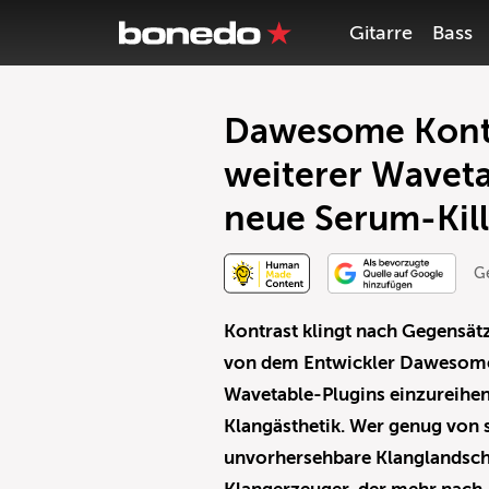
Gitarre
Bass
Dawesome Kontra
weiterer Waveta
neue Serum-Kill
G
Kontrast klingt nach Gegensätz
von dem Entwickler Dawesome a
Wavetable-Plugins einzureihen, 
Klangästhetik. Wer genug von s
unvorhersehbare Klanglandschaf