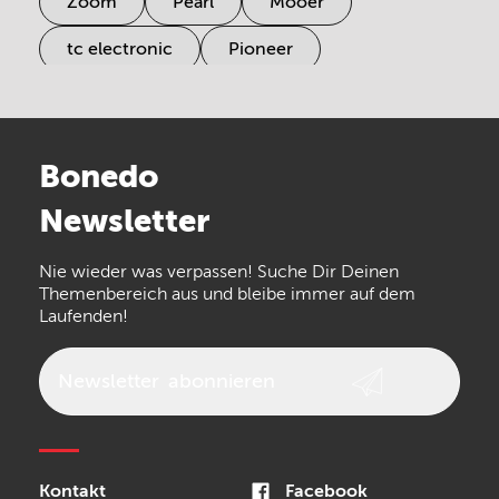
Zoom
Pearl
Mooer
tc electronic
Pioneer
Electro Harmonix
Universal Audio
Stairville
Sennheiser
Millenium
Bonedo
Arturia
IK Multimedia
Newsletter
the t.bone
Thomann
Numark
Nie wieder was verpassen! Suche Dir Deinen
Walrus Audio
Epiphone
Themenbereich aus und bleibe immer auf dem
Laufenden!
beyerdynamic
AKG
DW
Vox
AKAI Professional
PRS
Newsletter
abonnieren
Audio-Technica
Presonus
Reloop
Rode
MXR
Kontakt
Facebook