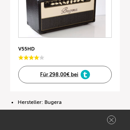
V55HD
Für 298,00€ bei
Hersteller: Bugera
Modell: Vintage 55 HD
Typ: Röhrenverstärker Topteil