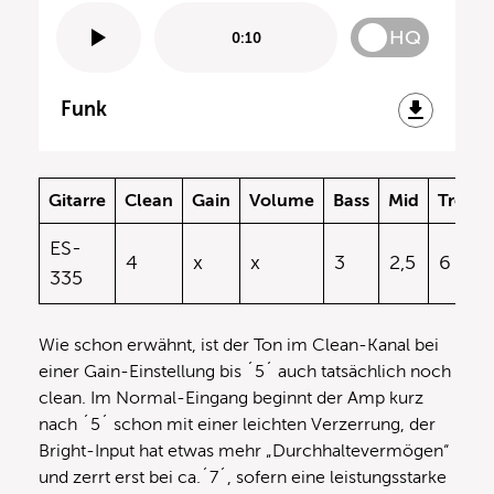
HQ
0:10
Funk
Gitarre
Clean
Gain
Volume
Bass
Mid
Treble
ES-
4
x
x
3
2,5
6
335
Wie schon erwähnt, ist der Ton im Clean-Kanal bei
einer Gain-Einstellung bis ´5´ auch tatsächlich noch
clean. Im Normal-Eingang beginnt der Amp kurz
nach ´5´ schon mit einer leichten Verzerrung, der
Bright-Input hat etwas mehr „Durchhaltevermögen“
und zerrt erst bei ca.´7´, sofern eine leistungsstarke