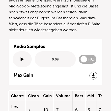
etwas an seine Grenzen. Wenn zum Beispiel ein
Mid-Scoop-Metalsound angesagt ist und die Bässe
noch etwas angehoben werden sollen, dann
schwächelt der Bugera im Bassbereich, was dazu
führt, dass die Töne besonders auf der tiefen E-Saite
nicht deutlich wiedergegeben werden.
Audio Samples
HQ
0:09
Max Gain
Gitarre
Clean
Gain
Volume
Bass
Mid
Treble
Les
x
10
7
6
3
7