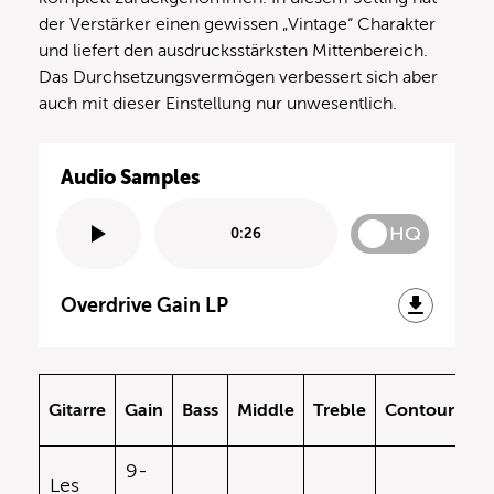
der Verstärker einen gewissen „Vintage“ Charakter
und liefert den ausdrucksstärksten Mittenbereich.
Das Durchsetzungsvermögen verbessert sich aber
auch mit dieser Einstellung nur unwesentlich.
Audio Samples
HQ
0:26
Overdrive Gain LP
Gitarre
Gain
Bass
Middle
Treble
Contour
V
9-
Les