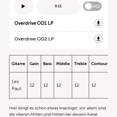
HQ
0:11
Overdrive OD1 LP
Overdrive OD2 LP
Gitarre
Gain
Bass
Middle
Treble
Contour
V
Les
12
12
12
12
12
12
Paul
Hier klingt es schon etwas knackiger, vor allem sind
die oberen Mitten und Höhen bei diesem Kanal