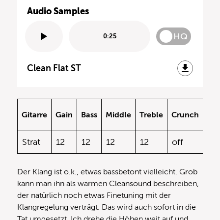
Audio Samples
HQ
0:25
Clean Flat ST
FX
Gitarre
Gain
Bass
Middle
Treble
Crunch
Pre
Strat
12
12
12
12
off
off
Der Klang ist o.k., etwas bassbetont vielleicht. Grob
kann man ihn als warmen Cleansound beschreiben,
der natürlich noch etwas Finetuning mit der
Klangregelung verträgt. Das wird auch sofort in die
Tat umgesetzt. Ich drehe die Höhen weit auf und