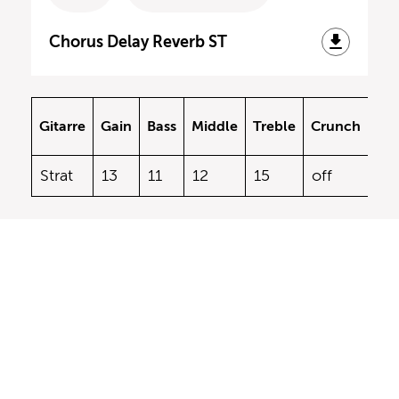
Chorus Delay Reverb ST
FX
Gitarre
Gain
Bass
Middle
Treble
Crunch
Pre
Strat
13
11
12
15
off
3