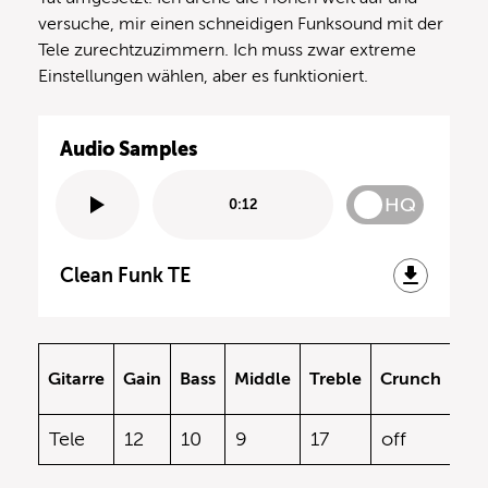
versuche, mir einen schneidigen Funksound mit der
Tele zurechtzuzimmern. Ich muss zwar extreme
Einstellungen wählen, aber es funktioniert.
Audio Samples
HQ
0:12
Clean Funk TE
FX
Gitarre
Gain
Bass
Middle
Treble
Crunch
Pre
Tele
12
10
9
17
off
off