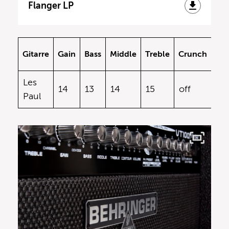
Flanger LP
FX
Gitarre
Gain
Bass
Middle
Treble
Crunch
Pre
Les
13
14
13
14
15
off
Paul
16