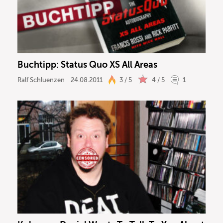
Buchtipp: Status Quo XS All Areas
Ralf Schluenzen
24.08.2011
3 / 5
4 / 5
1