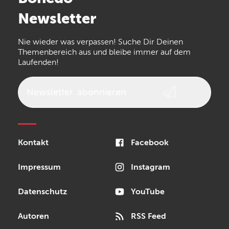
Arturia
IK Multimedia
Newsletter
the t.bone
Thomann
Numark
Nie wieder was verpassen! Suche Dir Deinen
Walrus Audio
Epiphone
Themenbereich aus und bleibe immer auf dem
Laufenden!
beyerdynamic
AKG
DW
Vox
AKAI Professional
PRS
Newsletter
abonnieren
Audio-Technica
Presonus
Reloop
Rode
MXR
Kontakt
Facebook
Steinberg
Sonor
Blackstar
Impressum
Instagram
Datenschutz
YouTube
Autoren
RSS Feed