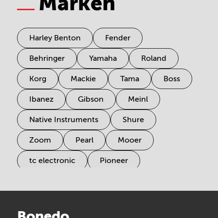
Marken
Harley Benton
Fender
Behringer
Yamaha
Roland
Korg
Mackie
Tama
Boss
Ibanez
Gibson
Meinl
Native Instruments
Shure
Zoom
Pearl
Mooer
tc electronic
Pioneer
Electro Harmonix
Universal Audio
Stairville
Sennheiser
Millenium
Bonedo