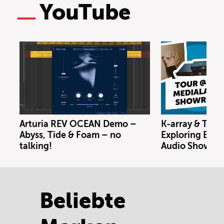
YouTube
Arturia REV OCEAN Demo –
K-array & Trin
Abyss, Tide & Foam – no
Exploring Berl
talking!
Audio Showro
Beliebte