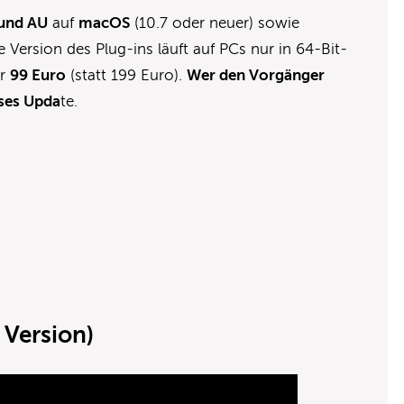
und AU
auf
macOS
(10.7 oder neuer) sowie
ue Version des Plug-ins läuft auf PCs nur in 64-Bit-
hr
99 Euro
(statt 199 Euro).
Wer den Vorgänger
oses Upda
te.
 Version)