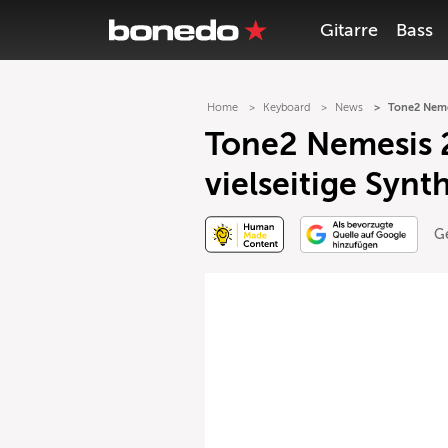
Gitarre
Bass
Home
Keyboard
News
Tone2 Nemes
Tone2 Nemesis 2
vielseitige Synt
G