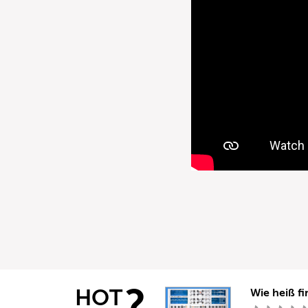
?
HOT
Wie heiß fi