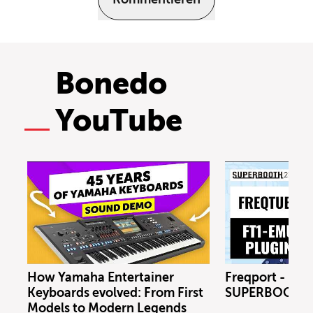
Bonedo
YouTube
How Yamaha Entertainer
Freqport - FT1
Keyboards evolved: From First
SUPERBOOTH 
Models to Modern Legends