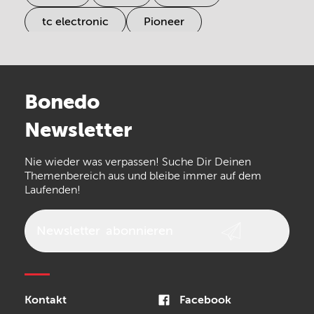
tc electronic
Pioneer
Electro Harmonix
Universal Audio
Stairville
Sennheiser
Millenium
Bonedo
Arturia
IK Multimedia
Newsletter
the t.bone
Thomann
Numark
Nie wieder was verpassen! Suche Dir Deinen
Walrus Audio
Epiphone
Themenbereich aus und bleibe immer auf dem
Laufenden!
beyerdynamic
AKG
DW
Vox
AKAI Professional
PRS
Newsletter
abonnieren
Audio-Technica
Presonus
Reloop
Rode
MXR
Kontakt
Facebook