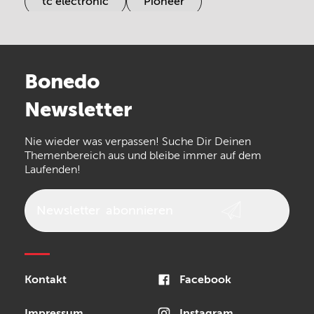
tc electronic
Pioneer
Electro Harmonix
Universal Audio
Stairville
Sennheiser
Millenium
Bonedo
Arturia
IK Multimedia
Newsletter
the t.bone
Thomann
Numark
Nie wieder was verpassen! Suche Dir Deinen
Walrus Audio
Epiphone
Themenbereich aus und bleibe immer auf dem
Laufenden!
beyerdynamic
AKG
DW
Vox
AKAI Professional
PRS
Newsletter
abonnieren
Audio-Technica
Presonus
Reloop
Rode
MXR
Kontakt
Facebook
Steinberg
Sonor
Blackstar
Impressum
Instagram