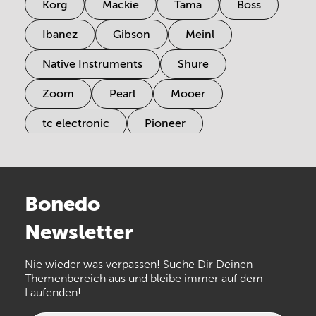
Korg
Mackie
Tama
Boss
Ibanez
Gibson
Meinl
Native Instruments
Shure
Zoom
Pearl
Mooer
tc electronic
Pioneer
Electro Harmonix
Universal Audio
Stairville
Sennheiser
Millenium
Bonedo
Arturia
IK Multimedia
Newsletter
the t.bone
Thomann
Numark
Nie wieder was verpassen! Suche Dir Deinen
Walrus Audio
Epiphone
Themenbereich aus und bleibe immer auf dem
Laufenden!
beyerdynamic
AKG
DW