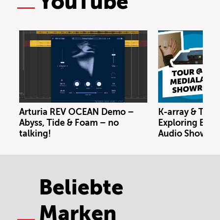
YouTube
Arturia REV OCEAN Demo –
K-array & Trin
Abyss, Tide & Foam – no
Exploring Berl
talking!
Audio Showro
Beliebte
Marken