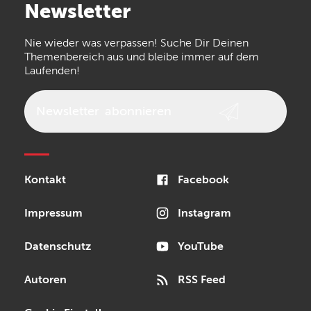
Newsletter
the t.bone
Thomann
Numark
Nie wieder was verpassen! Suche Dir Deinen
Walrus Audio
Epiphone
Themenbereich aus und bleibe immer auf dem
Laufenden!
beyerdynamic
AKG
DW
Vox
AKAI Professional
PRS
Newsletter
abonnieren
Audio-Technica
Presonus
Reloop
Rode
MXR
Kontakt
Facebook
Steinberg
Sonor
Blackstar
Impressum
Instagram
Datenschutz
YouTube
Autoren
RSS Feed