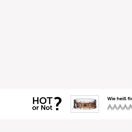
?
HOT
Wie heiß fi
or Not