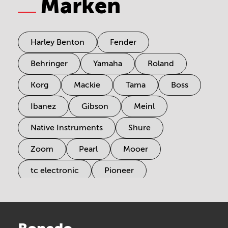
Marken
Harley Benton
Fender
Behringer
Yamaha
Roland
Korg
Mackie
Tama
Boss
Ibanez
Gibson
Meinl
Native Instruments
Shure
Zoom
Pearl
Mooer
tc electronic
Pioneer
Electro Harmonix
Universal Audio
Stairville
Sennheiser
Millenium