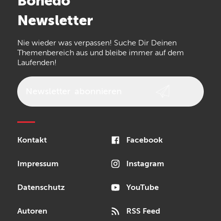
Bonedo
Arturia
IK Multimedia
Newsletter
the t.bone
Thomann
Numark
Nie wieder was verpassen! Suche Dir Deinen
Walrus Audio
Epiphone
Themenbereich aus und bleibe immer auf dem
Laufenden!
beyerdynamic
AKG
DW
Vox
AKAI Professional
PRS
Newsletter
abonnieren
Audio-Technica
Presonus
Reloop
Rode
MXR
Kontakt
Facebook
Steinberg
Sonor
Blackstar
Impressum
Instagram
Datenschutz
YouTube
Autoren
RSS Feed