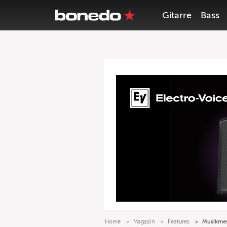
Gitarre
Bass
Home
Magazin
Features
Musikmes