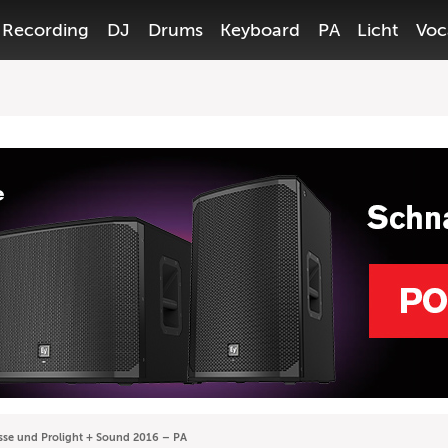
Recording
DJ
Drums
Keyboard
PA
Licht
Voc
se und Prolight + Sound 2016 – PA