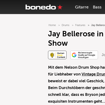
Gitarre
Bass
Home
Drums
Features
Jay Bellero
Jay Bellerose in
Show
J
Mit dem Nelson Drum Shop hat
für Liebhaber von
Vintage Dr
beweist er dabei viel Geschick,
Beim Durchstöbern der geschm
schnell klar, dass es Bryson j
exquisiten Instrumenten geht