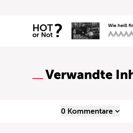
?
HOT
Wie heiß fi
or Not
Verwandte Inh
0 Kommentare